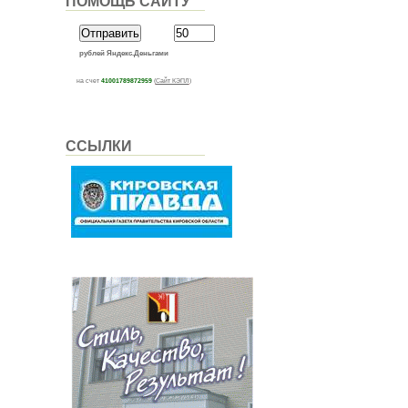
ПОМОЩЬ САЙТУ
рублей Яндекс.Деньгами
на счет
41001789872959
(
Сайт КЭПЛ
)
ССЫЛКИ