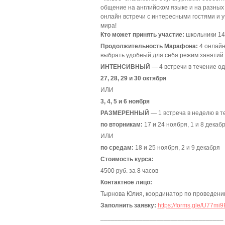
общение на английском языке и на разных
онлайн встречи с интересными гостями и у
мира!
Кто может принять участие:
школьники 14
Продолжительность Марафона:
4 онлайн 
выбрать удобный для себя режим занятий.
ИНТЕНСИВНЫЙ
— 4 встречи в течение о
27, 28, 29 и 30 октября
ИЛИ
3, 4, 5 и 6 ноября
РАЗМЕРЕННЫЙ
— 1 встреча в неделю в т
по вторникам:
17 и 24 ноября, 1 и 8 декаб
ИЛИ
по средам:
18 и 25 ноября, 2 и 9 декабря
Стоимость курса:
4500 руб. за 8 часов
Контактное лицо:
Тырнова Юлия, координатор по проведению
Заполнить заявку:
https://forms.gle/U77m
___________________________________