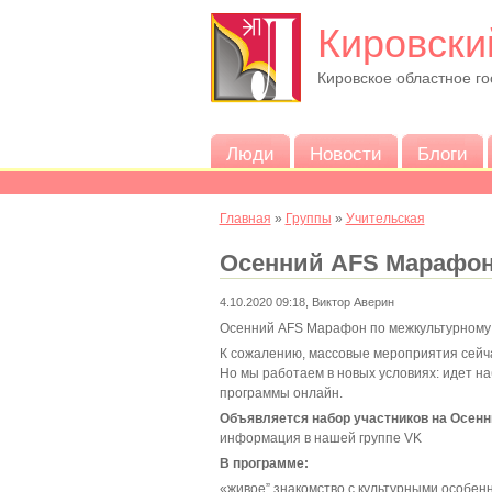
Кировски
Кировское областное г
Люди
Новости
Блоги
Главная
»
Группы
»
Учительская
Осенний AFS Марафон
4.10.2020 09:18, Виктор Аверин
Осенний AFS Марафон по межкультурному
К сожалению, массовые мероприятия сейчас
Но мы работаем в новых условиях: идет на
программы онлайн.
Объявляется набор участников на Осен
информация в нашей группе VK
В программе:
«живое” знакомство с культурными особен