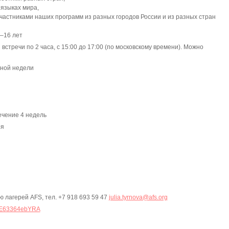
 языках мира,
частниками наших программ из разных городов России и из разных стран
–16 лет
встречи по 2 часа, с 15:00 до 17:00 (по московскому времени). Можно
дной недели
ечение 4 недель
ря
 лагерей AFS, тел. +7 918 693 59 47
julia.tyrnova@afs.org
i9E63364ebYRA