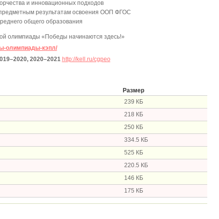
творчества и инновационных подходов
тапредметным результатам освоения ООП ФГОС
 среднего общего образования
ой олимпиады «Победы начинаются здесь!»
урсы-олимпиады-кэпл/
19–2020, 2020–2021
http://kell.ru/cgpeo
Размер
239 КБ
218 КБ
250 КБ
334.5 КБ
525 КБ
220.5 КБ
146 КБ
175 КБ