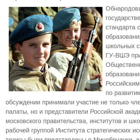
Обнародова
государств
стандарта 
образовани
школьных с
ГУ-ВШЭ при
Общественн
образовани
Российским
по развити
обсуждении принимали участие не только ч
палаты, но и представители Российской акад
московского правительства, институтов и шк
рабочей группой Института стратегических и
тезисы были представлены в Минобрнауки, а