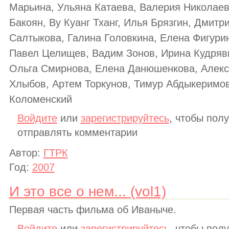
Марьина, Ульяна Катаева, Валерия Николаев
Бакоян, Ву Куанг Тханг, Илья Брязгин, Дмитр
Салтыкова, Галина Головкина, Елена Фигури
Павел Целищев, Вадим Зонов, Ирина Кудряв
Ольга Смирнова, Елена Данюшенкова, Алекс
Хлыбов, Артем Торкунов, Тимур Абдыкеримов
Коломенский
Войдите
или
зарегистрируйтесь
, чтобы пол
отправлять комментарии
Автор:
ГТРК
Год:
2007
И это все о нем... (vol1)
Первая часть фильма об Иваныче.
Войдите
или
зарегистрируйтесь
, чтобы пол