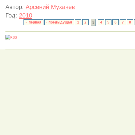
Автор:
Арсений Мухачев
Год:
2010
« первая
‹ предыдущая
1
2
3
4
5
6
7
8